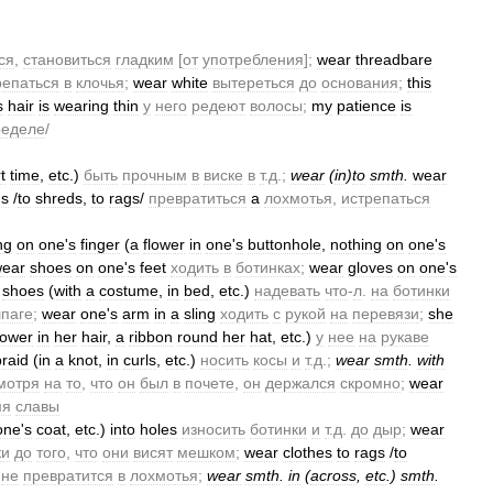
ся
,
становиться
гладким
[
от
употребления
];
wear
threadbare
репаться
в
клочья
;
wear
white
вытереться
до
основания
;
this
s
hair
is
wearing
thin
у
него
редеют
волосы
;
my
patience
is
ределе
/
t
time
,
etc
.)
быть
прочным
в
виске
в
т
.
д
.;
wear
(
in
)
to
smth
.
wear
ns
/
to
shreds
,
to
rags
/
превратиться
a
лохмотья
,
истрепаться
ng
on
one
'
s
finger
(
a
flower
in
one
'
s
buttonhole
,
nothing
on
one
'
s
ear
shoes
on
one
'
s
feet
ходить
в
ботинках
;
wear
gloves
on
one
'
s
shoes
(
with
a
costume
,
in
bed
,
etc
.)
надевать
что
-
л
.
на
ботинки
паге
;
wear
one
'
s
arm
in
a
sling
ходить
с
рукой
на
перевязи
;
she
lower
in
her
hair
,
a
ribbon
round
her
hat
,
etc
.)
у
нее
на
рукаве
braid
(
in
a
knot
,
in
curls
,
etc
.)
носить
косы
и
т
.
д
.;
wear
smth
.
with
мотря
на
то
,
что
он
был
в
почете
,
он
держался
скромно
;
wear
мя
славы
one
'
s
coat
,
etc
.)
into
holes
износить
ботинки
и
т
.
д
.
до
дыр
;
wear
ки
до
того
,
что
они
висят
мешком
;
wear
clothes
to
rags
/
to
не
превратится
в
лохмотья
;
wear
smth
.
in
(
across
,
etc
.)
smth
.