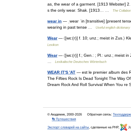
as, the wear of a garment. [1913 Webster] 2. 
s the only wear. Shak. [1913… …
The Collabora
wear in
— ˌwear ˈin [transitive] [present tens
wearing in past tense …
Useful english dictionary
Wear
— 〈[wɛ:(r)] f. 10; unz.; meist in Zus.
Lexikon
Wear
— 〈[wɛ:(r)] f.; Gen.: ; Pl.: unz.; meist
…
Lexikalische Deutsches Wörterbuch
WEAR IT'S 'AT
— est le premier album des R
The Fifties Rock Is Dead Tonight The Way 
Dream Rock And Roll Survival When You r
© Академик, 2000-2026
Обратная связь:
Техподдерж
👣 Путешествия
Экспорт словарей на сайты
, сделанные на PHP,
Jo