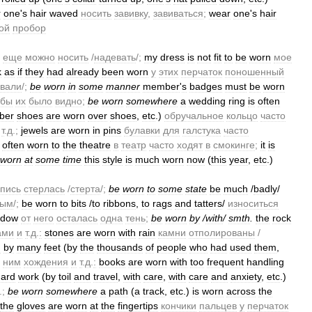
r
one
'
s
hair
waved
носить
завивку
,
завиваться
;
wear
one
'
s
hair
ой
пробор
еще
можно
носить
/
надевать
/;
my
dress
is
not
fit
to
be
worn
мое
k
as
if
they
had
already
been
worn
у
этих
перчаток
поношенный
вали
/;
be
worn
in
some
manner
member
'
s
badges
must
be
worn
обы
их
было
видно
;
be
worn
somewhere
a
wedding
ring
is
often
ber
shoes
are
worn
over
shoes
,
etc
.)
обручальное
кольцо
часто
т
.
д
.;
jewels
are
worn
in
pins
булавки
для
галстука
часто
often
worn
to
the
theatre
в
театр
часто
ходят
в
смокинге
;
it
is
worn
at
some
time
this
style
is
much
worn
now
(
this
year
,
etc
.)
пись
стерлась
/
стерта
/;
be
worn
to
some
state
be
much
/
badly
/
ным
/;
be
worn
to
bits
/
to
ribbons
,
to
rags
and
tatters
/
износиться
adow
от
него
осталась
одна
тень
;
be
worn
by
/
with
/
smth
.
the
rock
ами
и
т
.
д
.
:
stones
are
worn
with
rain
камни
отполированы
/
n
by
many
feet
(
by
the
thousands
of
people
who
had
used
them
,
ним
хождения
и
т
.
д
.
:
books
are
worn
with
too
frequent
handling
hard
work
(
by
toil
and
travel
,
with
care
,
with
care
and
anxiety
,
etc
.)
.;
be
worn
somewhere
a
path
(
a
track
,
etc
.)
is
worn
across
the
the
gloves
are
worn
at
the
fingertips
кончики
пальцев
у
перчаток