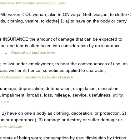
laborative International Dictionary of English
[ME weren < OE werian, akin to ON verja, Goth wasjan, to clothe <
is, clothing, vestire, to clothe] 1. a) to have on the body or carry
ear INSURANCE the amount of damage that can be expected to
ear and tear is often taken into consideration by an insurance
 •… …
Financial and business terms
e; to last under employment; to bear the consequences of use, as
ears well or ill; hence, sometimes applied to character,
 Collaborative International Dictionary of English
 damage, depreciation, deterioration, dilapidation, diminution,
impairment, inroads, loss, mileage, service, usefulness, utility,
saurus
) have on one s body as clothing, decoration, or protection. 2)
ssion or appearance). 3) damage or destroy or suffer damage or
terms dictionary
 state of being worn; consumption by use; diminution by friction;