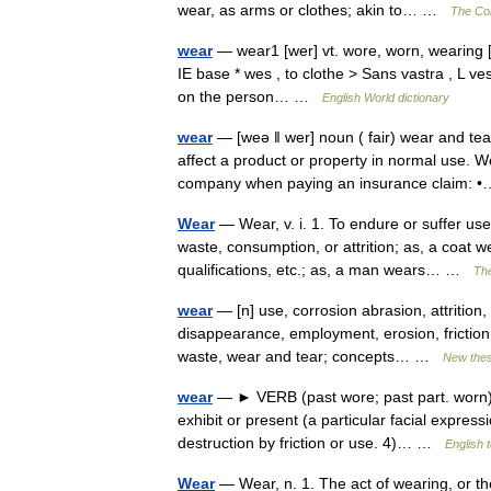
wear, as arms or clothes; akin to… …
The Col
wear
— wear1 [wer] vt. wore, worn, wearing 
IE base * wes , to clothe > Sans vastra , L vest
on the person… …
English World dictionary
wear
— [weə ǁ wer] noun ( fair) wear and t
affect a product or property in normal use. W
company when paying an insurance claim:
Wear
— Wear, v. i. 1. To endure or suffer us
waste, consumption, or attrition; as, a coat w
qualifications, etc.; as, a man wears… …
The
wear
— [n] use, corrosion abrasion, attrition,
disappearance, employment, erosion, friction, 
waste, wear and tear; concepts… …
New the
wear
— ► VERB (past wore; past part. worn) 1
exhibit or present (a particular facial expre
destruction by friction or use. 4)… …
English 
Wear
— Wear, n. 1. The act of wearing, or the