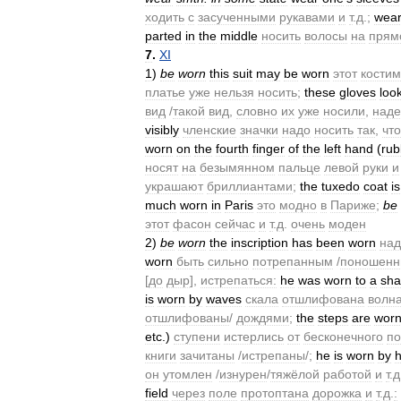
ходить
с
засученными
рукавами
и
т
.
д
.;
wea
parted
in
the
middle
носить
волосы
на
прям
7
.
XI
1
)
be
worn
this
suit
may
be
worn
этот
костим
платье
уже
нельзя
носить
;
these
gloves
loo
вид
/
такой
вид
,
словно
их
уже
носили
,
наде
visibly
членские
значки
надо
носить
так
,
чт
worn
on
the
fourth
finger
of
the
left
hand
(
rub
носят
на
безымянном
пальце
левой
руки
и
украшают
бриллиантами
;
the
tuxedo
coat
is
much
worn
in
Paris
это
модно
в
Париже
;
be
этот
фасон
сейчас
и
т
.
д
.
очень
моден
2
)
be
worn
the
inscription
has
been
worn
над
worn
быть
сильно
потрепанным
/
поношен
[
до
дыр
],
истрепаться:
he
was
worn
to
a
sh
is
worn
by
waves
скала
отшлифована
волн
отшлифованы
/
дождями
;
the
steps
are
wor
etc
.)
ступени
истерлись
от
бесконечного
по
книги
зачитаны
/
истрепаны
/;
he
is
worn
by
он
утомлен
/
изнурен
/
тяжёлой
работой
и
т
.
д
field
через
поле
протоптана
дорожка
и
т
.
д
.
: