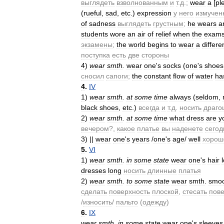
выглядеть
взволнованным
и
т
.
д
.;
wear
a
[
pl
(
rueful
,
sad
,
etc
.)
expression
у
него
измучен
of
sadness
выглядеть
грустным
;
he
wears
a
students
wore
an
air
of
relief
when
the
exam
экзамены
;
the
world
begins
to
wear
a
differe
поступка
есть
две
стороны
4
)
wear
smth
.
wear
one
'
s
socks
(
one
'
s
shoes
сносил
сапоги
;
the
constant
flow
of
water
ha
4
.
IV
1
)
wear
smth
.
at
some
time
always
(
seldom
,
black
shoes
,
etc
.)
всегда
и
т
.
д
.
носить
драго
2
)
wear
smth
.
at
some
time
what
dress
are
y
вечером
?,
какое
платье
вы
наденете
сегод
3
)
||
wear
one
'
s
years
/
one
'
s
age
/
well
хорош
5
.
VI
1
)
wear
smth
.
in
some
state
wear
one
'
s
hair
dresses
long
носить
длинные
платья
2
)
wear
smth
.
to
some
state
wear
smth
.
smo
сделать
поверхность
плоской
,
стесать
пове
/
износить
/
пальто
(
одежду
)
6
.
IX
wear
smth
.
in
some
state
wear
one
'
s
sleeves