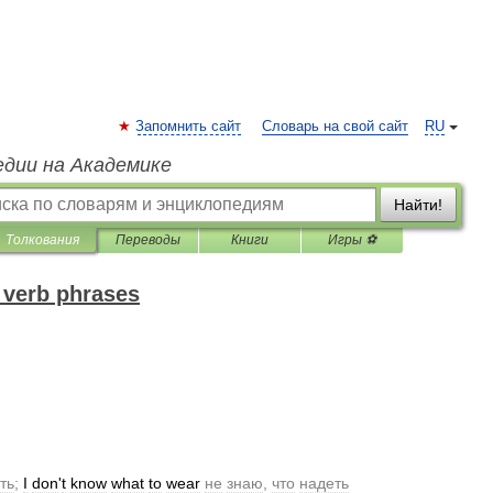
Запомнить сайт
Словарь на свой сайт
RU
едии на Академике
Найти!
Толкования
Переводы
Книги
Игры ⚽
 verb phrases
ть
;
I
don
'
t
know
what
to
wear
не
знаю
,
что
надеть