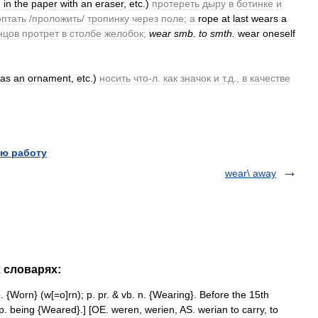
,
in
the
paper
with
an
eraser
,
etc
.)
протереть
дыру
в
ботинке
и
оптать
/
проложить
/
тропинку
через
поле
;
а
rope
at
last
wears
a
нцов
протрет
в
столбе
желобок
;
wear
smb
.
to
smth
.
wear
oneself
as
an
ornament
,
etc
.)
носить
что
-
л
.
как
значок
и
т
.
д
.,
в
качестве
ю работу
wear\ away
х словарях:
. {Worn} (w[=o]rn); p. pr. & vb. n. {Wearing}. Before the 15th
. being {Weared}.] [OE. weren, werien, AS. werian to carry, to