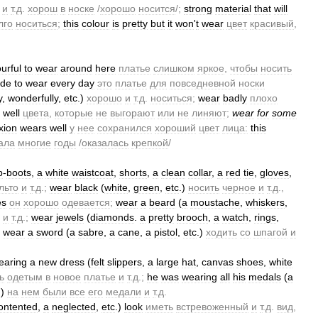
и
т
.
д
.
хорош
в
носке
/
хорошо
носится
/;
strong
material
that
will
лго
носиться
;
this
colour
is
pretty
but
it
won
'
t
wear
цвет
красивый
,
urful
to
wear
around
here
платье
слишком
яркое
,
чтобы
носить
de
to
wear
every
day
это
платье
для
повседневной
носки
y
,
wonderfully
,
etc
.)
хорошо
и
т
.
д
.
носиться
;
wear
badly
плохо
well
цвета
,
которые
не
выгорают
или
не
линяют
;
wear
for
some
xion
wears
well
у
нее
сохранился
хороший
цвет
лица:
this
ала
многие
годы
/
оказалась
крепкой
/
p
-
boots
,
a
white
waistcoat
,
shorts
,
a
clean
collar
,
a
red
tie
,
gloves
,
льто
и
т
.
д
.;
wear
black
(
white
,
green
,
etc
.)
носить
черное
и
т
.
д
.,
es
он
хорошо
одевается
;
wear
a
beard
(
a
moustache
,
whiskers
,
и
т
.
д
.;
wear
jewels
(
diamonds
.
a
pretty
brooch
,
a
watch
,
rings
,
wear
a
sword
(
a
sabre
,
a
cane
,
a
pistol
,
etc
.)
ходить
со
шпагой
и
earing
a
new
dress
(
felt
slippers
,
a
large
hat
,
canvas
shoes
,
white
ь
одетым
в
новое
платье
и
т
.
д
.;
he
was
wearing
all
his
medals
(
a
.)
на
нем
были
все
его
медали
и
т
.
д
.
ontented
,
a
neglected
,
etc
.)
look
иметь
встревоженный
и
т
.
д
.
вид
,