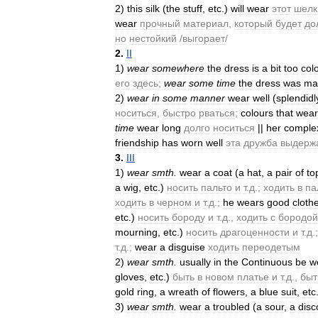
2
)
this
silk
(
the
stuff
,
etc
.)
will
wear
этот
шелк
wear
прочный
материал
,
который
будет
до
но
нестойкий
/
выгорает
/
2
.
II
1
)
wear
somewhere
the
dress
is
a
bit
too
colo
его
здесь
;
wear
some
time
the
dress
was
ma
2
)
wear
in
some
manner
wear
well
(
splendidl
носиться
,
быстро
рваться
;
colours
that
wear
time
wear
long
долго
носиться
||
her
comple
friendship
has
worn
well
эта
дружба
выдерж
3
.
III
1
)
wear
smth
.
wear
a
coat
(
a
hat
,
a
pair
of
to
a
wig
,
etc
.)
носить
пальто
и
т
.
д
.;
ходить
в
па
ходить
в
черном
и
т
.
д
.;
he
wears
good
cloth
etc
.)
носить
бороду
и
т
.
д
.,
ходить
с
бородой
mourning
,
etc
.)
носить
драгоценности
и
т
.
д
.;
т
.
д
.;
wear
a
disguise
ходить
переодетым
2
)
wear
smth
.
usually
in
the
Continuous
be
w
gloves
,
etc
.)
быть
в
новом
платье
и
т
.
д
.,
быт
gold
ring
,
a
wreath
of
flowers
,
a
blue
suit
,
etc
3
)
wear
smth
.
wear
a
troubled
(
a
sour
,
a
disc