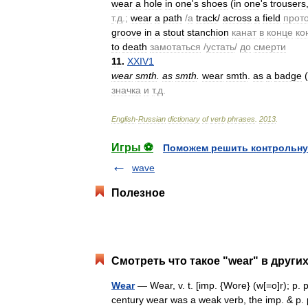
wear
a
hole
in
one
'
s
shoes
(
in
one
'
s
trousers
т
.
д
.;
wear
a
path
/
а
track
/
across
a
field
прот
groove
in
a
stout
stanchion
канат
в
конце
ко
to
death
замотаться
/
устать
/
до
смерти
11
.
XXIV1
wear
smth
.
as
smth
.
wear
smth
.
as
a
badge
(
значка
и
т
.
д
.
English
-
Russian
dictionary
of
verb
phrases
.
2013
.
Игры ⚽
Поможем решить контрольну
wave
Полезное
Смотреть что такое "wear" в други
Wear
— Wear, v. t. [imp. {Wore} (w[=o]r); p. p
century wear was a weak verb, the imp. & p. p