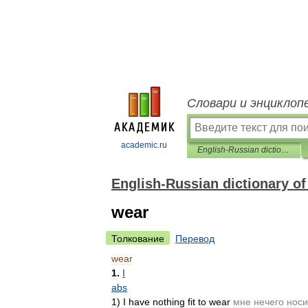
Словари и энциклоп
academic.ru
English-Russian dictionary of verb phrases
English-Russian dictionary of
wear
Толкование
Перевод
wear
1
.
I
abs
1
)
I
have
nothing
fit
to
wear
мне
нечего
носи