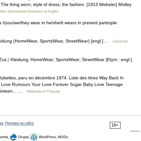
The thing worn; style of dress; the fashion. [1913 Webster] Motley
tive International Dictionary of English
e I/you/we/they wear in he/she/it wears in present participle
〉 Kleidung (HomeWear, SportsWear, StreetWear) [engl.] …
Universal-
 in Zus.〉 Kleidung; HomeWear; SportsWear; StreetWear [Etym.: engl.]
ubettes, paru en décembre 1974. Liste des titres Way Back In
Of Love Rumours Your Love Forever Sugar Baby Love Teenage
e Sixteen… …
Wikipédia en Français
ка
,
Реклама на сайте
18+
omla,
Drupal,
WordPress, MODx.