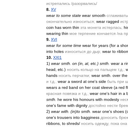
истрепались
/
разорвались
/
8
.
XV
wear
to
some
state
wear
smooth
сглаживать
окончательно
износиться
;
wear
ragged
ист
coin
has
worn
thin
эта
монета
истерлась
;
hi
wearing
thin
мое
терпение
кончается
/
на
п
9
.
XVI
wear
for
some
time
wear
for
years
(
for
a
shor
into
holes
износиться
до
дыр
;
wear
to
ribbo
10
.
XXI1
1
)
wear
smth
.
on
(
in
,
at
,
etc
.)
smth
.
wear
a
ri
head
,
etc
.)
носить
кольцо
на
пальцем
т
.
д
.;
w
hands
носить
перчатки
;
wear
smth
.
over
the
и
т
.
д
.;
wear
a
sword
at
one
'
s
side
быть
при
ш
wears
a
red
band
on
her
coat
sleeve
(
a
red
f
красная
повязка
и
т
.
д
.;
wear
one
'
s
hair
in
a
smth
.
he
wore
his
honours
with
modesty
нес
one
'
s
fame
with
dignity
достойно
нести
бре
2
)
wear
with
.
(
in
)
to
smth
.
wear
one
'
s
shoes
(
one
'
s
trousers
into
bagginess
доносить
брю
ribbons
,
to
shreds
/
носить
одежду
,
пока
она