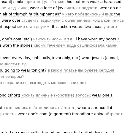
easant
]
smile
[
приятно
]
улыбаться
;
his
features
wear
a
harassed
ное
и
т
.
д
.
лице
;
wear
a
face
of
joy
сиять
от
радости
;
wear
an
air
n
air
of
triumph
/
a
triumphant
air
/
у
него
победоносный
вид
;
the
s
were
over
студенты
вздохнули
с
облегчением
,
когда
кончились
nt
aspect
мир
стал
другим
;
this
action
wears
two
faces
у
этого
,
one
'
s
coat
,
etc
.)
износить
носки
и
т
.
д
.;
I
have
worn
my
boots
я
s
worn
the
stones
своим
течением
вода
отшлифовала
камни
never
,
every
day
,
habitually
,
invariably
,
etc
.)
wear
jewels
(
a
coat
,
ценности
и
т
.
д
.
ou
going
to
wear
tonight
?
в
каком
платье
вы
будете
сегодня
ня
вечером
?
о
сохраниться
,
выглядеть
моложе
своих
лет
long
(
short
)
носить
длинные
(
короткие
)
волосы
;
wear
one
'
s
oth
отшлифовать
/
отполировать
/
что
-
л
.;
wear
a
surface
flat
рхность
;
wear
one
'
s
coat
(
a
garment
)
threadbare
/
thin
/
обтрепать
rolled
up
(
one
'
s
collar
turned
up
,
one
'
s
hat
pulled
down
,
etc
.)